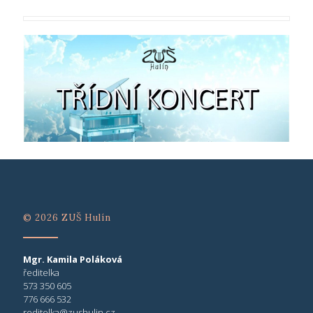
© 2026 ZUŠ Hulín
Mgr. Kamila Poláková
ředitelka
573 350 605
776 666 532
reditelka@zushulin.cz