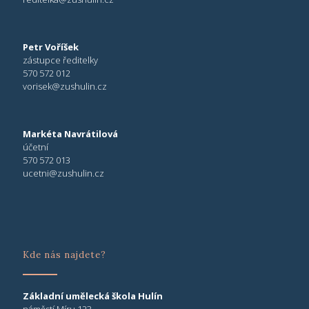
Petr Voříšek
zástupce ředitelky
570 572 012
vorisek@zushulin.cz
Markéta Navrátilová
účetní
570 572 013
ucetni@zushulin.cz
Kde nás najdete?
Základní umělecká škola Hulín
náměstí Míru 123