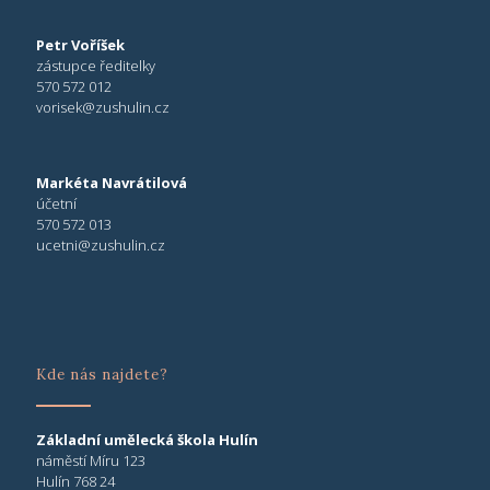
Petr Voříšek
zástupce ředitelky
570 572 012
vorisek@zushulin.cz
Markéta Navrátilová
účetní
570 572 013
ucetni@zushulin.cz
Kde nás najdete?
Základní umělecká škola Hulín
náměstí Míru 123
Hulín 768 24