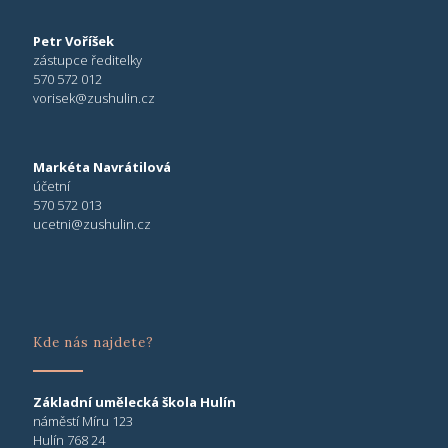
Petr Voříšek
zástupce ředitelky
570 572 012
vorisek@zushulin.cz
Markéta Navrátilová
účetní
570 572 013
ucetni@zushulin.cz
Kde nás najdete?
Základní umělecká škola Hulín
náměstí Míru 123
Hulín 768 24