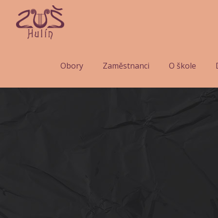
Obory
Zaměstnanci
O škole